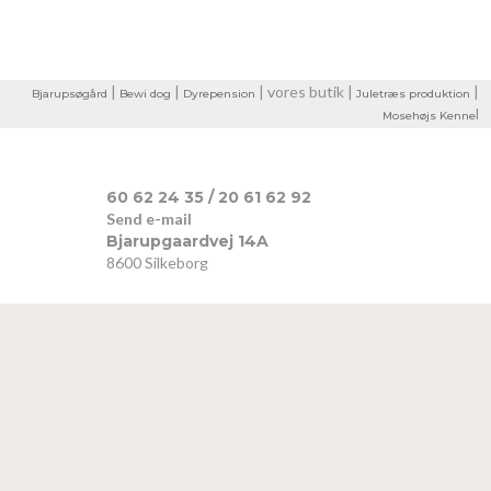
|
​|
|
ores butik |
|
Bjarupsøgård
Bewi dog
Dyrepension
V
Juletræs produktion
l​
Mosehøjs Kenne
​60 62 24 35
/
20 61 62 92
Send e-mail​
Bjarupgaardvej 14A​
8600 Silkeborg