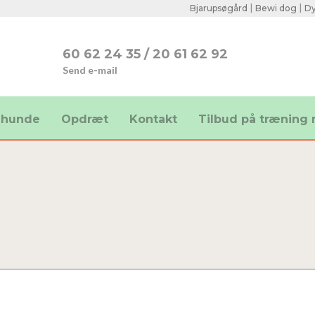
|
​|
Bjarupsøgård
Bewi dog
Dy
​60 62 24 35
/
20 61 62 92
Send e-mail​
 hunde
Opdræt
Kontakt
Tilbud på træning