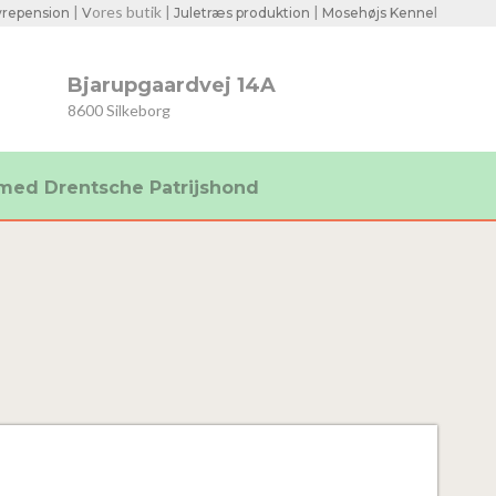
|
ores butik |
|
l​
repension
V
Juletræs produktion
Mosehøjs Kenne
Bjarupgaardvej 14A​
8600 Silkeborg
 med Drentsche Patrijshond