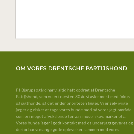
OM VORES DRENTSCHE PARTIJSHOND
​På Bjarupsøgård har vi altid haft opdræt af Drentsche
Patrijshond, som nu er i næsten 30 år. vi avler mest med fokus
på jagthunde, så det er der prioriteten ligger. Vi er selv ivrige
jæger og elsker at tage vores hunde med på vores jagt område
som er i meget afvekslende terræn, mose, skov, marker etc.
Vores hunde jager i godt kontakt med os under jagtgeværet og
derfor har vi mange gode oplevelser sammen med vores