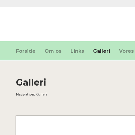
Forside
Om os
Links
Galleri
Vores
Galleri
Navigation:
Galleri