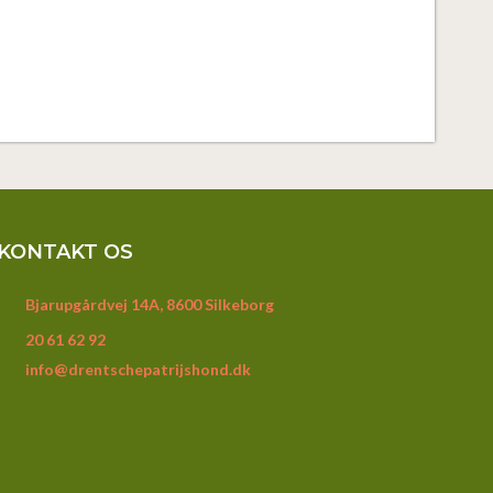
KONTAKT OS
Bjarupgårdvej 14A, 8600 Silkeborg
20 61 62 92
info@drentschepatrijshond.dk