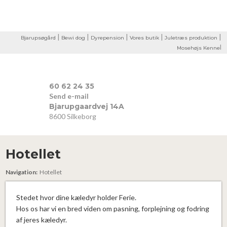
|
|
|
|
|
Bjarupsøgård
Bewi dog
Dyrepension
Vores butik
Juletræs produktion
l​
Mosehøjs Kenne
​60 62 24 35
Send e-mail​
​Bjarupgaardvej 14A
8600 Silkeborg
Hotellet
Navigation:
Hotellet
Stedet hvor dine kæledyr holder Ferie.
Hos os har vi en bred viden om pasning, forplejning og fodring
af jeres kæledyr.