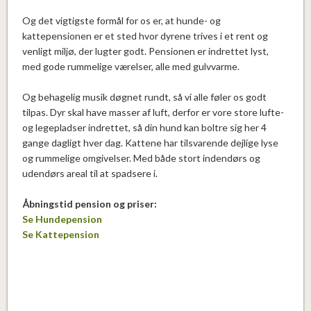
Og det vigtigste formål for os er, at hunde- og
kattepensionen er et sted hvor dyrene trives i et rent og
venligt miljø, der lugter godt. Pensionen er indrettet lyst,
med gode rummelige værelser, alle med gulvvarme.
Og behagelig musik døgnet rundt, så vi alle føler os godt
tilpas. Dyr skal have masser af luft, derfor er vore store lufte-
og legepladser indrettet, så din hund kan boltre sig her 4
gange dagligt hver dag. Kattene har tilsvarende dejlige lyse
og rummelige omgivelser. Med både stort indendørs og
udendørs areal til at spadsere i.
Åbningstid pension og priser:
Se Hundepension
Se Kattepension